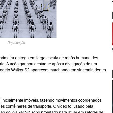
Reprodução
 primeira entrega em larga escala de robôs humanoides
tria. A ação ganhou destaque após a divulgação de um
odelo Walker S2 aparecem marchando em sincronia dentro
, inicialmente imóveis, fazendo movimentos coordenados
 contêineres de transporte. O vídeo foi usado pela
 do Walker S2, robô projetado para atuar em setores de