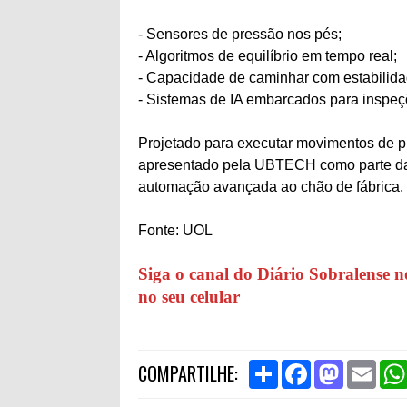
- Sensores de pressão nos pés;
- Algoritmos de equilíbrio em tempo real;
- Capacidade de caminhar com estabilidad
- Sistemas de IA embarcados para inspeçõe
Projetado para executar movimentos de pr
apresentado pela UBTECH como parte da “
automação avançada ao chão de fábrica.
Fonte: UOL
Siga o canal do Diário Sobralense n
no seu celular
S
F
M
E
COMPARTILHE:
h
a
a
m
a
c
s
a