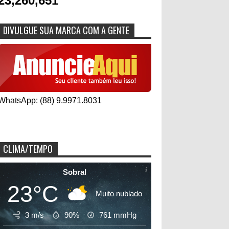
23,260,651
DIVULGUE SUA MARCA COM A GENTE
WhatsApp: (88) 9.9971.8031
CLIMA/TEMPO
Sobral
23°C
Muito nublado
3 m/s
90%
761
mmHg