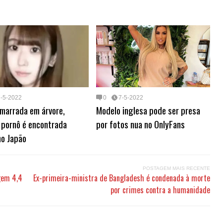
t
t
d
k
e
g
p
e
s
s
e
i
e
a
b
g
a
A
r
t
d
d
o
r
g
p
e
I
s
a
a
e
p
s
n
r
m
t
d
7-5-2022
0
7-5-2022
marrada em árvore,
Modelo inglesa pode ser presa
 pornô é encontrada
por fotos nua no OnlyFans
no Japão
POSTAGEM MAIS RECENTE
gem 4,4
Ex-primeira-ministra de Bangladesh é condenada à morte
por crimes contra a humanidade