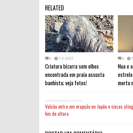
r
e
t
i
RELATED
e
b
o
l
o
d
o
o
k
n
0
7-5-2022
0
Criatura bizarra sem olhos
Nua e a
encontrada em praia assusta
estrela
banhista; veja fotos!
morta 
POSTAGEM MAIS ANTIGA
Vulcão entra em erupção no Japão e cinzas atin
km de altura