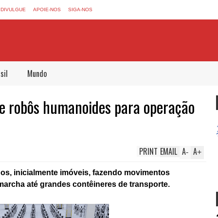
DIVULGUE
APOIE-NOS
SIGA-NOS
sil
Mundo
 de robôs humanoides para operação
PRINT
EMAIL
A
A
-
+
os, inicialmente imóveis, fazendo movimentos
rcha até grandes contêineres de transporte.