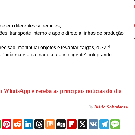
e em diferentes superfícies;
s, transporte interno e apoio direto a linhas de produção;
ecisão, manipular objetos e levantar cargas, o S2 é
próxima era da manufatura inteligente”, integrando
o WhatsApp e receba as principais notícias do dia
By
Diário Sobralense
W
P
R
L
T
M
D
F
X
V
T
M
h
i
e
i
h
i
i
l
K
e
e
a
n
d
n
r
x
g
i
l
s