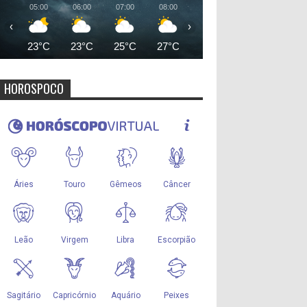
05:00
06:00
07:00
08:00
09:00
10:00
11:00
‹
›
23°C
23°C
25°C
27°C
29°C
31°C
32°
HOROSPOCO