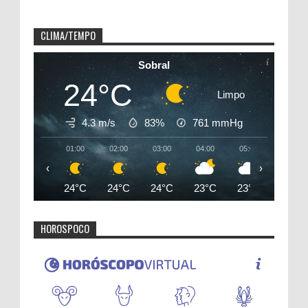
CLIMA/TEMPO
Sobral
24°C
Limpo
4.3 m/s
83%
761
mmHg
01:00
02:00
03:00
04:00
05:00
06:00
‹
›
24°C
24°C
24°C
23°C
23°C
23°C
HOROSPOCO