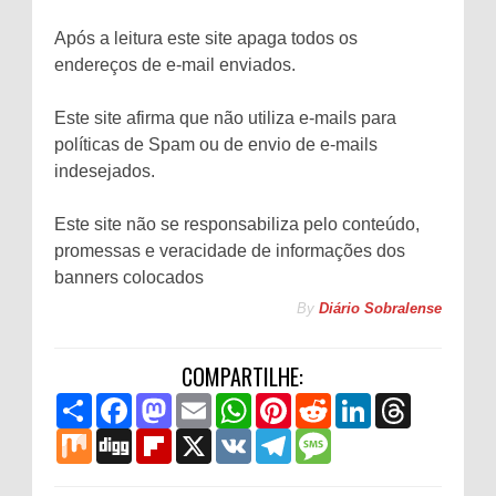
Após a leitura este site apaga todos os
endereços de e-mail enviados.
Este site afirma que não utiliza e-mails para
políticas de Spam ou de envio de e-mails
indesejados.
Este site não se responsabiliza pelo conteúdo,
promessas e veracidade de informações dos
banners colocados
By
Diário Sobralense
COMPARTILHE:
S
F
M
E
W
P
R
L
T
h
a
a
m
h
i
e
i
h
a
M
c
D
s
F
a
X
a
V
n
T
d
M
n
r
r
i
e
i
t
l
i
t
K
t
e
d
e
k
e
e
x
b
g
o
i
l
s
e
l
i
s
e
a
o
g
d
p
A
r
e
t
s
d
d