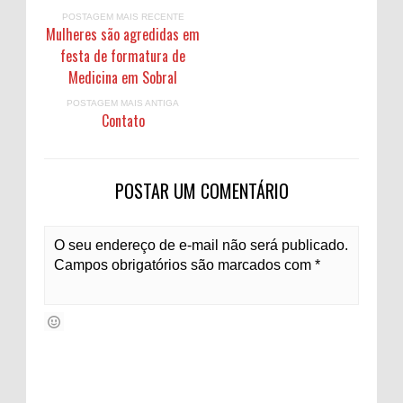
o
o
b
p
e
g
a
I
s
POSTAGEM MAIS RECENTE
k
n
o
p
s
r
g
n
Mulheres são agredidas em
a
t
a
e
festa de formatura de
r
m
d
Medicina em Sobral
POSTAGEM MAIS ANTIGA
Contato
POSTAR UM COMENTÁRIO
O seu endereço de e-mail não será publicado.
Campos obrigatórios são marcados com *