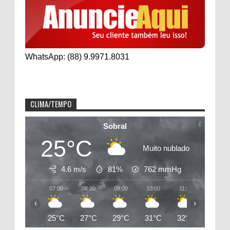
WhatsApp: (88) 9.9971.8031
CLIMA/TEMPO
Sobral
25°C
Muito nublado
4.6 m/s
81%
762
mmHg
07:00
08:00
09:00
10:00
11:00
12:00
‹
›
25°C
27°C
29°C
31°C
32°C
33°C