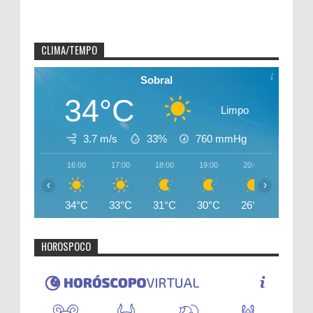
CLIMA/TEMPO
Sobral
34°C
Limpo
3.7 m/s
33%
760
mmHg
16:00
17:00
18:00
19:00
20:00
21:00
‹
›
34°C
33°C
31°C
30°C
26°C
26°C
HOROSPOCO