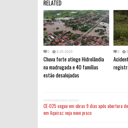
RELATED
e
b
o
l
o
d
o
o
k
n
0
3-25-2020
0
Chuva forte atinge Hidrolândia
Acident
na madrugada e 40 famílias
regist
estão desalojadas
POSTAGEM MAIS ANTIGA
CE-025 segue em obras 9 dias após abertura de
em Aquiraz; veja novo prazo