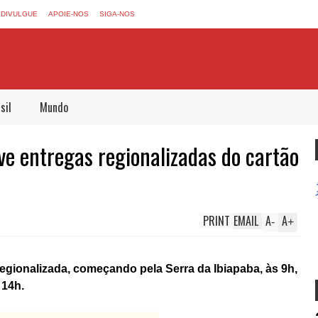
DIVULGUE
APOIE-NOS
SIGA-NOS
sil
Mundo
e entregas regionalizadas do cartão
PRINT
EMAIL
A
A
-
+
 regionalizada, começando pela Serra da Ibiapaba, às 9h,
 14h.