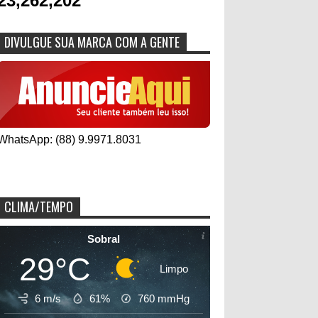
23,262,202
DIVULGUE SUA MARCA COM A GENTE
WhatsApp: (88) 9.9971.8031
CLIMA/TEMPO
Sobral
29°C
Limpo
6 m/s
61%
760
mmHg