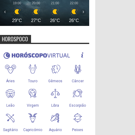
19:00
20:00
21:00
22:00
23:00
00:00
01:00
‹
›
29°C
27°C
26°C
26°C
25°C
25°C
24°
HOROSPOCO