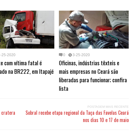
s
e
i
e
a
b
g
a
A
r
t
d
d
o
r
g
p
e
I
s
a
a
e
p
s
n
r
m
t
d
3-25-2020
0
3-25-2020
e com vítima fatal é
Oficinas, indústrias têxteis e
rado na BR222, em Itapajé
mais empresas no Ceará são
liberadas para funcionar; confira
lista
POSTAGEM MAIS RECENTE
 cratera
Sobral recebe etapa regional da Taça das Favelas Ceará
nos dias 10 e 17 de maio