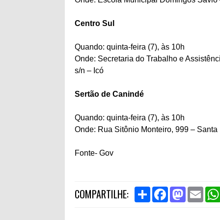
Centro Sul
Quando: quinta-feira (7), às 10h
Onde: Secretaria do Trabalho e Assistênc
s/n – Icó
Sertão de Canindé
Quando: quinta-feira (7), às 10h
Onde: Rua Sitônio Monteiro, 999 – Santa
Fonte- Gov
S
F
M
E
COMPARTILHE:
h
a
a
m
a
c
s
a
r
e
t
i