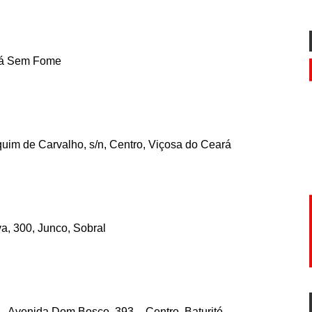
rá Sem Fome
uim de Carvalho, s/n, Centro, Viçosa do Ceará
va, 300, Junco, Sobral
– Avenida Dom Bosco, 393 – Centro, Baturité