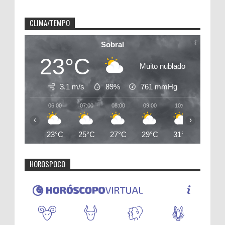
CLIMA/TEMPO
Sobral
23°C
Muito nublado
3.1 m/s
89%
761
mmHg
06:00
07:00
08:00
09:00
10:00
11:00
‹
›
23°C
25°C
27°C
29°C
31°C
32°C
HOROSPOCO