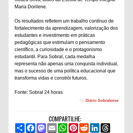
Maria Dorilene.
Os resultados refletem um trabalho contínuo de
fortalecimento da aprendizagem, valorização dos
estudantes e investimento em práticas
pedagógicas que estimulam o pensamento
científico, a curiosidade e o protagonismo
estudantil. Para Sobral, cada medalha
representa não apenas uma conquista individual,
mas o sucesso de uma política educacional que
transforma vidas e constrói futuros.
Fonte: Sobral 24 horas
By
Diário Sobralense
COMPARTILHE:
S
F
M
E
W
P
R
L
T
h
a
a
m
h
i
e
i
h