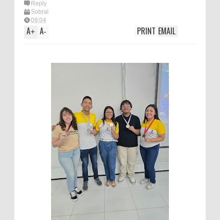
Reply
Sobral
09:04
A
A
PRINT
EMAIL
+
-