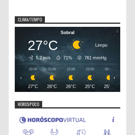
CLIMA/TEMPO
Sobral
27°C
Limpo
5.2 m/s
71%
761
mmHg
20:00
21:00
22:00
23:00
00:00
01:00
‹
›
27°C
26°C
26°C
25°C
25°C
24°C
HOROSPOCO