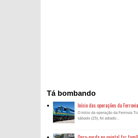
Tá bombando
Início das operações da Ferrovi
O início da operação da Ferrovia Tra
sábado (25), foi adiado...
Onça-parda no quintal faz famíl