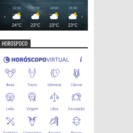
02:00
03:00
04:00
05:00
06:00
07:00
08:00
‹
›
24°C
23°C
23°C
23°C
23°C
25°C
27°
HOROSPOCO