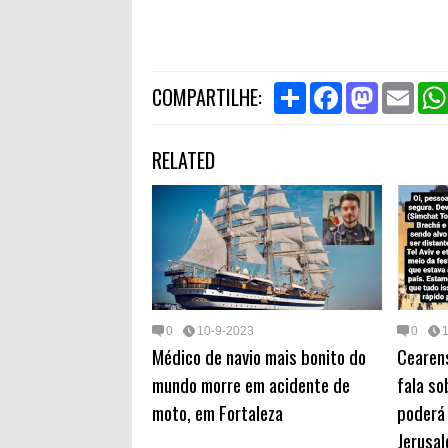
S
F
M
E
COMPARTILHE:
h
a
a
m
a
c
s
a
r
e
t
i
RELATED
e
b
o
l
o
d
o
o
k
n
0
10-9-2023
0
Médico de navio mais bonito do
Cearens
mundo morre em acidente de
fala so
moto, em Fortaleza
poderá 
Jerusa