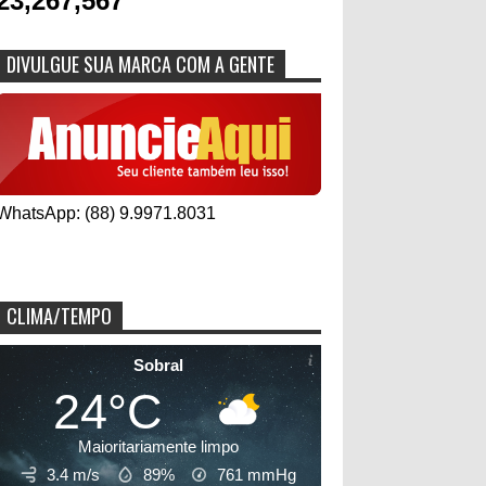
23,267,567
DIVULGUE SUA MARCA COM A GENTE
WhatsApp: (88) 9.9971.8031
CLIMA/TEMPO
Sobral
24°C
Maioritariamente limpo
3.4 m/s
89%
761
mmHg