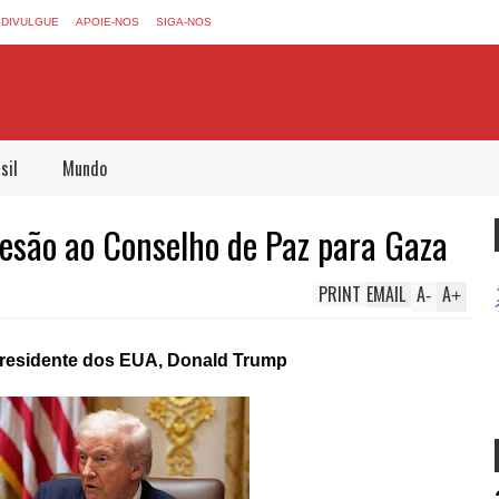
DIVULGUE
APOIE-NOS
SIGA-NOS
sil
Mundo
esão ao Conselho de Paz para Gaza
PRINT
EMAIL
A
A
-
+
o presidente dos EUA, Donald Trump