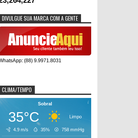
23,264,227
DIVULGUE SUA MARCA COM A GENTE
WhatsApp: (88) 9.9971.8031
CLIMA/TEMPO
Sobral
35°C
Limpo
4.9 m/s
35%
758
mmHg