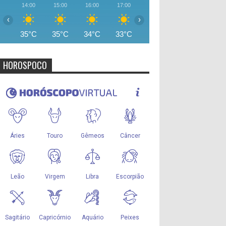
14:00
15:00
16:00
17:00
18:00
19:00
20:00
‹
›
35°C
35°C
34°C
33°C
31°C
28°C
26°
HOROSPOCO