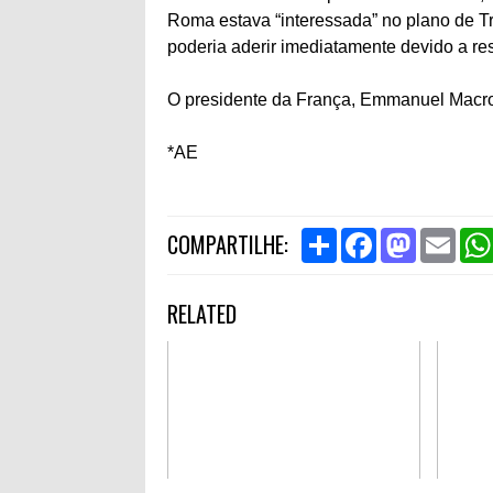
Roma estava “interessada” no plano de T
poderia aderir imediatamente devido a res
O presidente da França, Emmanuel Macron
*AE
S
F
M
E
COMPARTILHE:
h
a
a
m
a
c
s
a
r
e
t
i
RELATED
e
b
o
l
o
d
o
o
k
n