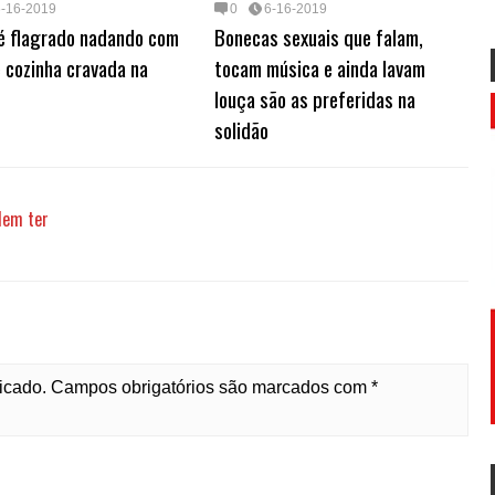
6-16-2019
0
6-16-2019
 é flagrado nadando com
Bonecas sexuais que falam,
 cozinha cravada na
tocam música e ainda lavam
louça são as preferidas na
solidão
dem ter
licado. Campos obrigatórios são marcados com *