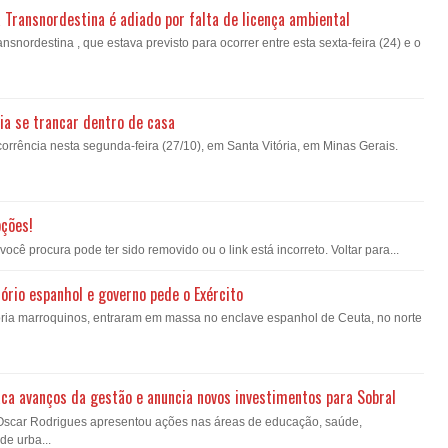
a Transnordestina é adiado por falta de licença ambiental
nsnordestina , que estava previsto para ocorrer entre esta sexta-feira (24) e o
ia se trancar dentro de casa
orrência nesta segunda-feira (27/10), em Santa Vitória, em Minas Gerais.
pções!
ê procura pode ter sido removido ou o link está incorreto. Voltar para...
ório espanhol e governo pede o Exército
oria marroquinos, entraram em massa no enclave espanhol de Ceuta, no norte
ca avanços da gestão e anuncia novos investimentos para Sobral
 Oscar Rodrigues apresentou ações nas áreas de educação, saúde,
de urba...