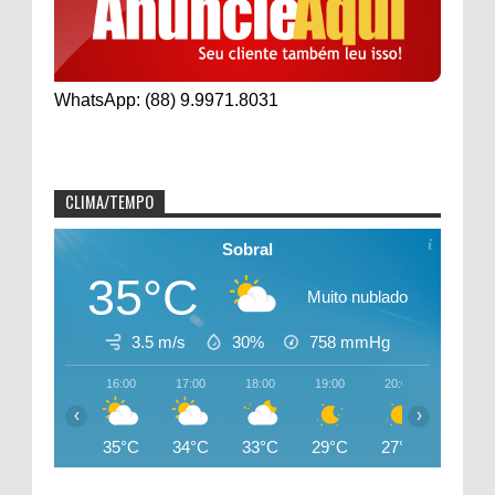
WhatsApp: (88) 9.9971.8031
CLIMA/TEMPO
Sobral
35°C
Muito nublado
3.5 m/s
30%
758
mmHg
16:00
17:00
18:00
19:00
20:00
21:00
‹
›
35°C
34°C
33°C
29°C
27°C
26°C