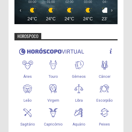
00:00
01:00
02:00
03:00
04:00
05:00
‹
›
24°C
24°C
24°C
24°C
23°C
23°C
HOROSPOCO