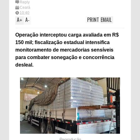
Reply
Ceará
10:40
A
A
PRINT
EMAIL
+
-
Operação interceptou carga avaliada em R$
150 mil; fiscalização estadual intensifica
monitoramento de mercadorias sensíveis
para combater sonegação e concorrência
desleal.
Reprodução