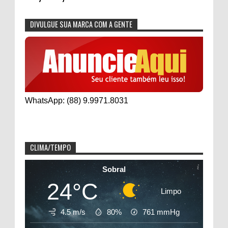
DIVULGUE SUA MARCA COM A GENTE
WhatsApp: (88) 9.9971.8031
CLIMA/TEMPO
Sobral
24°C
Limpo
4.5 m/s
80%
761
mmHg