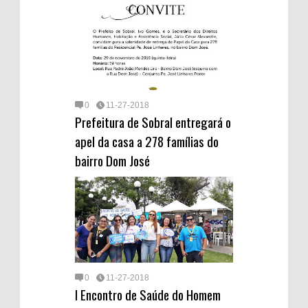
a
t
a
e
r
m
d
0
11-27-2018
Prefeitura de Sobral entregará o
apel da casa a 278 famílias do
bairro Dom José
0
11-27-2018
I Encontro de Saúde do Homem