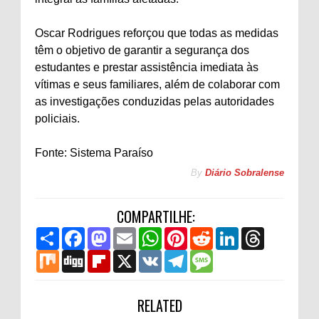
Oscar Rodrigues reforçou que todas as medidas
têm o objetivo de garantir a segurança dos
estudantes e prestar assistência imediata às
vítimas e seus familiares, além de colaborar com
as investigações conduzidas pelas autoridades
policiais.
Fonte: Sistema Paraíso
By
Diário Sobralense
COMPARTILHE:
S
F
M
E
W
P
R
L
T
h
a
a
m
h
i
e
i
h
a
M
c
D
s
F
a
X
a
V
n
T
d
M
n
r
r
i
e
i
t
l
i
t
K
t
e
d
e
k
e
e
x
b
g
o
i
l
s
e
l
i
s
e
a
o
g
d
p
A
r
e
t
s
d
d
o
o
b
RELATED
p
e
g
a
I
s
k
n
o
p
s
r
g
n