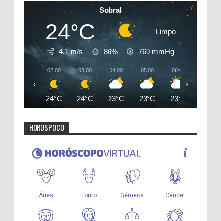
Sobral
24°C
Limpo
4.1 m/s
86%
760
mmHg
02:00
03:00
04:00
05:00
06:00
07:00
‹
›
24°C
24°C
23°C
23°C
23°C
25°C
HOROSPOCO