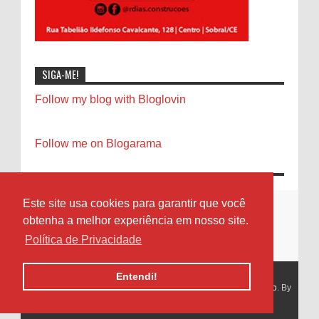
SIGA-ME!
Follow my blog with Bloglovin
Follow me on Blogarama
Este site usa cookies para garantir que você
obtenha a melhor experiência em nosso site.
Política de Privacidade
Entendi!
Copyright 2013
Diário Sobralense - Notícias de Sobral e Região
. By
Tien Nguyen