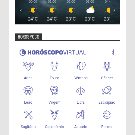
00:00
01:00
02:00
03:00
04:00
05:00
‹
›
24°C
24°C
23°C
23°C
23°C
23°C
HOROSPOCO