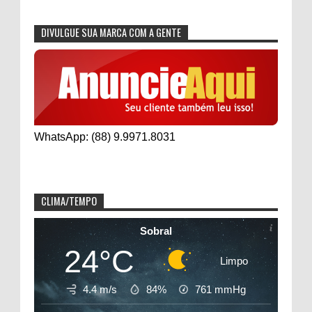
DIVULGUE SUA MARCA COM A GENTE
WhatsApp: (88) 9.9971.8031
CLIMA/TEMPO
Sobral
24°C
Limpo
4.4 m/s
84%
761
mmHg