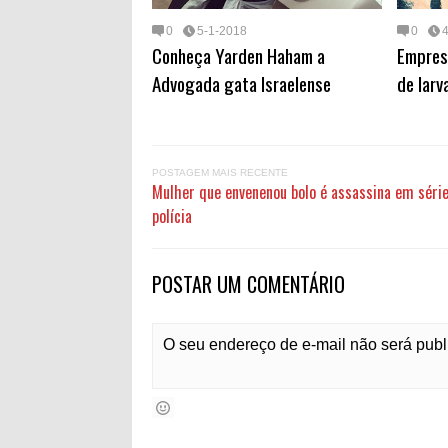
0
5-1-2018
0
Conheça Yarden Haham a
Empres
Advogada gata Israelense
de larv
POSTAGEM MAIS RECENTE
Mulher que envenenou bolo é assassina em série
polícia
POSTAR UM COMENTÁRIO
O seu endereço de e-mail não será pub