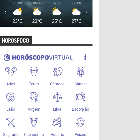
05:00
06:00
07:00
08:00
09:00
10:00
11:00
‹
›
23°C
23°C
25°C
27°C
29°C
31°C
32°
HOROSPOCO