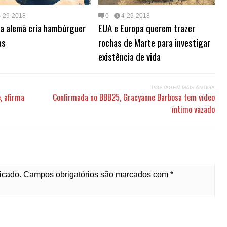
4-29-2018
0
4-29-2018
a alemã cria hambúrguer
EUA e Europa querem trazer
as
rochas de Marte para investigar
existência de vida
POSTAGEM MAIS ANTIGA
, afirma
Confirmada no BBB25, Gracyanne Barbosa tem vídeo
íntimo vazado
licado. Campos obrigatórios são marcados com *