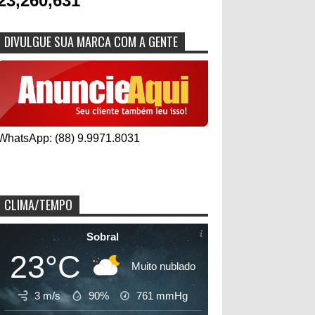
23,260,631
DIVULGUE SUA MARCA COM A GENTE
WhatsApp: (88) 9.9971.8031
CLIMA/TEMPO
Sobral
23°C
Muito nublado
3 m/s
90%
761
mmHg