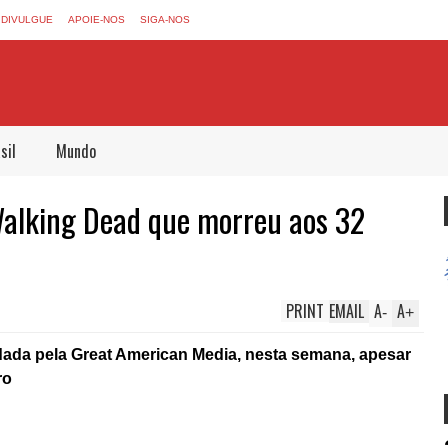
DIVULGUE
APOIE-NOS
SIGA-NOS
sil
Mundo
Walking Dead que morreu aos 32
PRINT
EMAIL
A
A
-
+
i dada pela Great American Media, nesta semana, apesar
ro