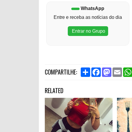
WhatsApp
Entre e receba as notícias do dia
Entrar no Grupo
S
F
M
E
COMPARTILHE:
h
a
a
m
a
c
s
a
r
e
t
i
RELATED
e
b
o
l
o
d
o
o
k
n