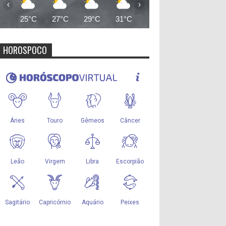
‹
›
25°C
27°C
29°C
31°C
32°C
33°C
35°
HOROSPOCO