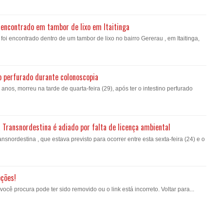
encontrado em tambor de lixo em Itaitinga
i encontrado dentro de um tambor de lixo no bairro Gererau , em Itaitinga,
o perfurado durante colonoscopia
nos, morreu na tarde de quarta-feira (29), após ter o intestino perfurado
a Transnordestina é adiado por falta de licença ambiental
nsnordestina , que estava previsto para ocorrer entre esta sexta-feira (24) e o
pções!
ê procura pode ter sido removido ou o link está incorreto. Voltar para...