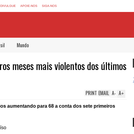
DIVULGUE
APOIE-NOS
SIGA-NOS
sil
Mundo
ros meses mais violentos dos últimos
PRINT
EMAIL
A
A
-
+
ios aumentando para 68 a conta dos sete primeiros
íso