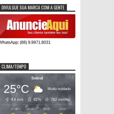
DIVULGUE SUA MARCA COM A GENTE
WhatsApp: (88) 9.9971.8031
CLIMA/TEMPO
Sobral
25°C
Muito nublado
4.6 m/s
81%
762
mmHg
07:00
08:00
09:00
10:00
11:00
12:00
13:00