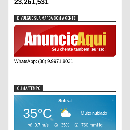
23,261,531
DIVULGUE SUA MARCA COM A GENTE
WhatsApp: (88) 9.9971.8031
CLIMA/TEMPO
Sobral
35°C
Muito nublado
3.7 m/s
35%
760
mmHg