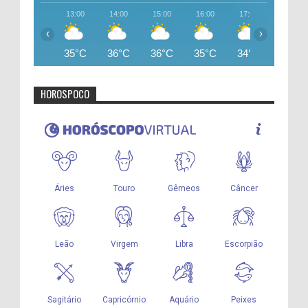
13:00
14:00
15:00
16:00
17:00
18:00
‹
›
35°C
36°C
36°C
35°C
34°C
33°C
HOROSPOCO