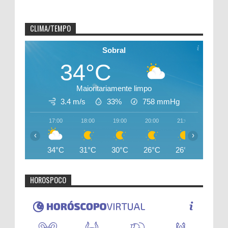
CLIMA/TEMPO
Sobral
34°C
Maioritariamente limpo
3.4 m/s
33%
758
mmHg
17:00
18:00
19:00
20:00
21:00
22:00
‹
›
34°C
31°C
30°C
26°C
26°C
25°C
HOROSPOCO