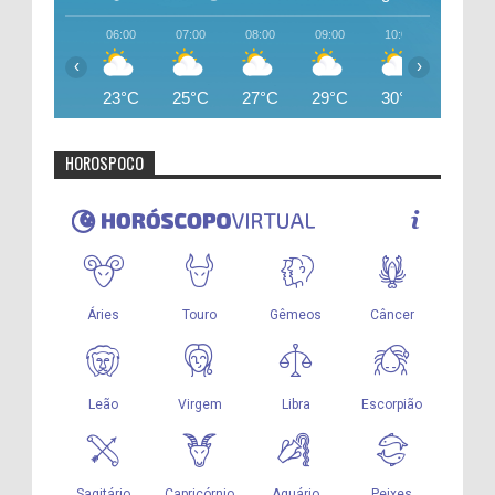
06:00
07:00
08:00
09:00
10:00
11:00
‹
›
23°C
25°C
27°C
29°C
30°C
32°C
HOROSPOCO