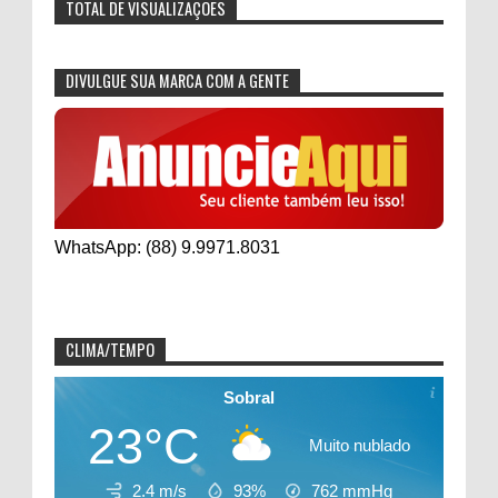
TOTAL DE VISUALIZAÇÕES
DIVULGUE SUA MARCA COM A GENTE
WhatsApp: (88) 9.9971.8031
CLIMA/TEMPO
Sobral
23°C
Muito nublado
2.4 m/s
93%
762
mmHg