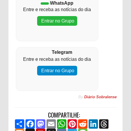
WhatsApp
Entre e receba as notícias do dia
Entrar no Grupo
Telegram
Entre e receba as notícias do dia
Entrar no Grupo
By
Diário Sobralense
COMPARTILHE:
S
F
M
E
W
P
R
L
T
h
a
a
m
h
i
e
i
h
a
M
c
D
s
F
a
X
a
V
n
T
d
M
n
r