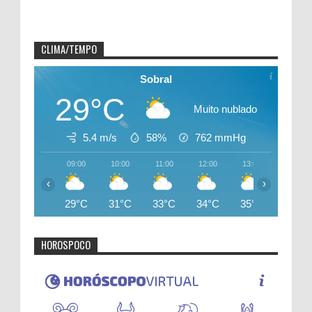
CLIMA/TEMPO
Sobral
29°C
Muito nublado
5.4 m/s
58%
762
mmHg
09:00
10:00
11:00
12:00
13:00
14:00
‹
›
29°C
31°C
33°C
34°C
35°C
36°C
HOROSPOCO