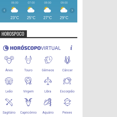
06:00
07:00
08:00
09:00
10:00
11:00
12:00
‹
›
23°C
25°C
27°C
29°C
30°C
32°C
34°
HOROSPOCO