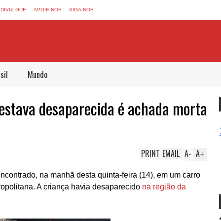
DIVULGUE
APOIE-NOS
SIGA-NOS
sil
Mundo
 estava desaparecida é achada morta
PRINT
EMAIL
A
A
-
+
encontrado, na manhã desta quinta-feira (14), em um carro
politana. A criança havia desaparecido
na região da