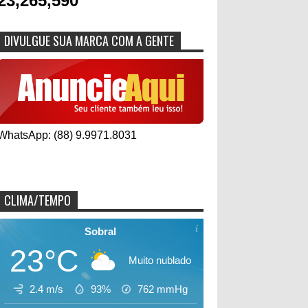
23,265,590
DIVULGUE SUA MARCA COM A GENTE
WhatsApp: (88) 9.9971.8031
CLIMA/TEMPO
Sobral
23°C
Muito nublado
2.4 m/s
93%
762
mmHg