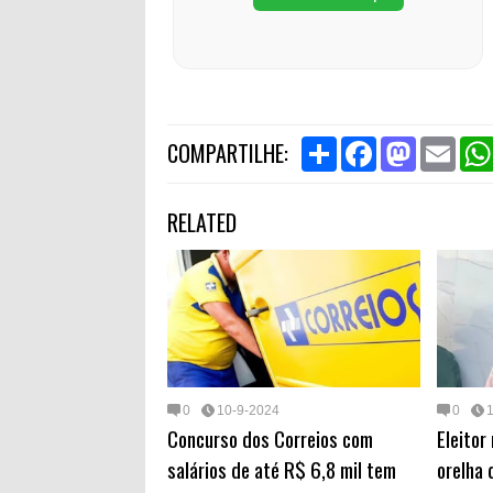
S
F
M
E
COMPARTILHE:
h
a
a
m
a
c
s
a
r
e
t
i
RELATED
e
b
o
l
o
d
o
o
k
n
0
10-9-2024
0
Concurso dos Correios com
Eleitor
salários de até R$ 6,8 mil tem
orelha 