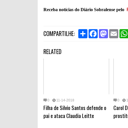
Receba notícias do Diário Sobralense pelo
S
F
M
E
COMPARTILHE:
h
a
a
m
a
c
s
a
r
e
t
i
RELATED
e
b
o
l
o
d
o
o
k
n
0
11-14-2018
0
Filha de Silvio Santos defende o
Carol D
pai e ataca Claudia Leitte
prosti