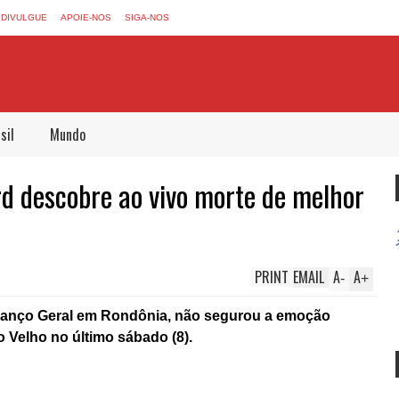
DIVULGUE
APOIE-NOS
SIGA-NOS
sil
Mundo
rd descobre ao vivo morte de melhor
PRINT
EMAIL
A
A
-
+
 Balanço Geral em Rondônia, não segurou a emoção
o Velho no último sábado (8).