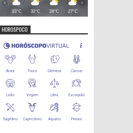
‹
›
33°C
32°C
28°C
27°C
26°C
25°C
25°
HOROSPOCO