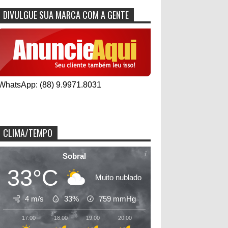
DIVULGUE SUA MARCA COM A GENTE
WhatsApp: (88) 9.9971.8031
CLIMA/TEMPO
Sobral
33°C
Muito nublado
4 m/s
33%
759
mmHg
17:00
18:00
19:00
20:00
21:00
22:00
23:00