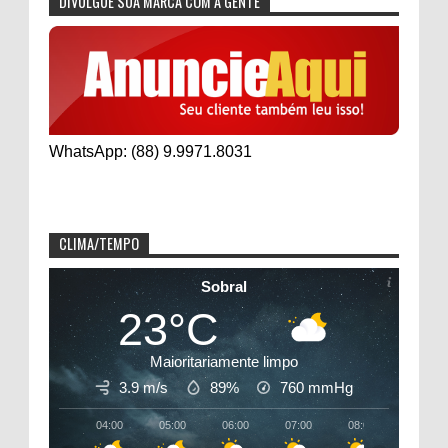
DIVULGUE SUA MARCA COM A GENTE
WhatsApp: (88) 9.9971.8031
CLIMA/TEMPO
Sobral
23°C
Maioritariamente limpo
3.9 m/s
89%
760
mmHg
04:00
05:00
06:00
07:00
08:00
09:00