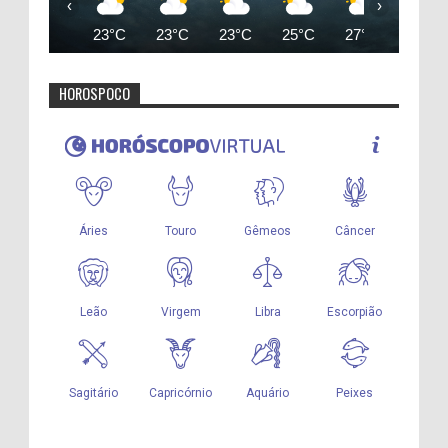
‹
›
23°C
23°C
23°C
25°C
27°C
29°C
HOROSPOCO