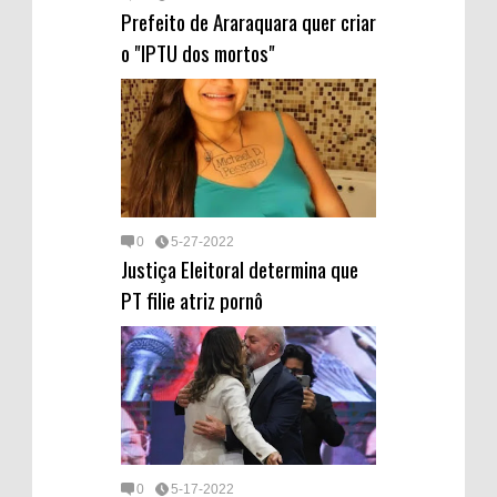
Prefeito de Araraquara quer criar
o "IPTU dos mortos"
0
5-27-2022
Justiça Eleitoral determina que
PT filie atriz pornô
0
5-17-2022