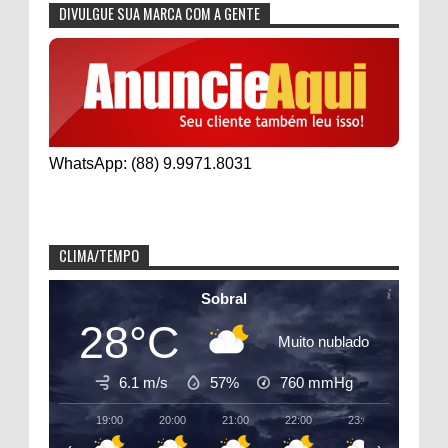
DIVULGUE SUA MARCA COM A GENTE
WhatsApp: (88) 9.9971.8031
CLIMA/TEMPO
Sobral
28°C
Muito nublado
6.1 m/s
57%
760
mmHg
19:00
20:00
21:00
22:00
23:00
00:00