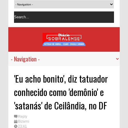
'Eu acho bonito', diz tatuador
conhecido como 'demônio' e
'satanás' de Ceilândia, no DF
Reply
Bizarro
23:41