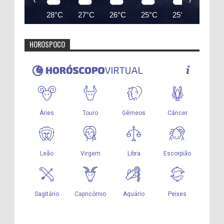
‹
›
28°C
27°C
26°C
25°C
25°C
24°C
HOROSPOCO