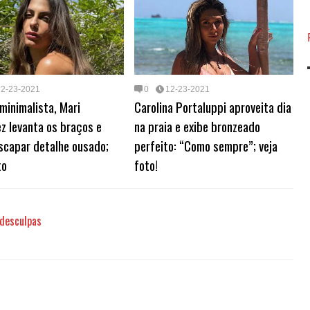
t
d
12-23-2021
0
12-23-2021
minimalista, Mari
Carolina Portaluppi aproveita dia
z levanta os braços e
na praia e exibe bronzeado
scapar detalhe ousado;
perfeito: “Como sempre”; veja
to
foto!
 desculpas