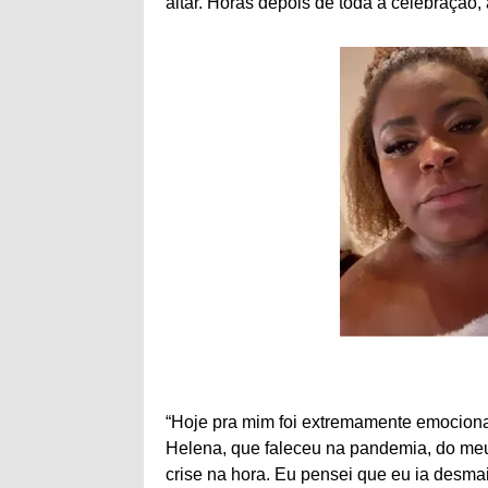
altar. Horas depois de toda a celebração, 
“Hoje pra mim foi extremamente emociona
Helena, que faleceu na pandemia, do meu
crise na hora. Eu pensei que eu ia desmai