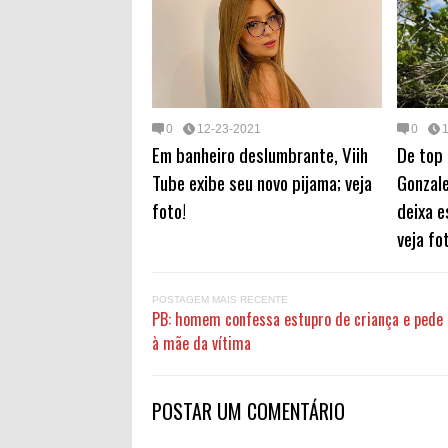
0
12-23-2021
0
Em banheiro deslumbrante, Viih
De top 
Tube exibe seu novo pijama; veja
Gonzale
foto!
deixa e
veja fo
POSTAGEM MAIS RECENTE
PB: homem confessa estupro de criança e pede
à mãe da vítima
POSTAR UM COMENTÁRIO