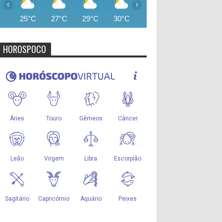
‹
›
25°C
27°C
29°C
30°C
32°C
34°C
34°
HOROSPOCO