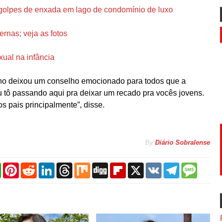
olpes de enxada em lago de condomínio de luxo
rnas; veja as fotos
xual na infância
ho deixou um conselho emocionado para todos que a
u tô passando aqui pra deixar um recado pra vocês jovens.
s pais principalmente”, disse.
By
Diário Sobralense
W
P
R
L
T
M
D
F
X
V
T
M
h
i
e
i
h
i
i
l
K
e
e
a
n
d
n
r
x
g
i
l
s
t
t
d
k
e
g
p
e
s
s
e
i
e
a
b
g
a
A
r
t
d
d
o
r
g
p
e
I
s
a
a
e
p
s
n
r
m