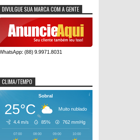
DIVULGUE SUA MARCA COM A GENTE
WhatsApp: (88) 9.9971.8031
CLIMA/TEMPO
Sobral
25°C
Muito nublado
4.4 m/s
85%
762
mmHg
07:00
08:00
09:00
10:00
11:00
12:00
13:00