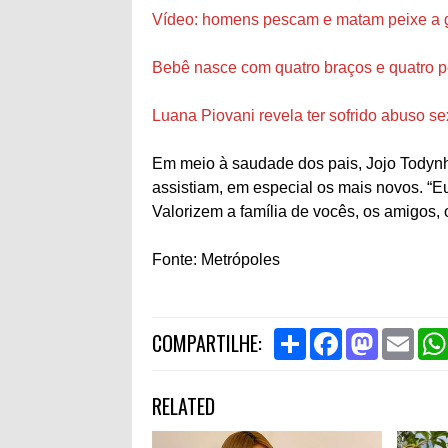
Vídeo: homens pescam e matam peixe a g
Bebê nasce com quatro braços e quatro pe
Luana Piovani revela ter sofrido abuso se
Em meio à saudade dos pais, Jojo Todyn
assistiam, em especial os mais novos. “E
Valorizem a família de vocês, os amigos, o
Fonte: Metrópoles
S
F
M
E
COMPARTILHE:
h
a
a
m
a
c
s
a
r
e
t
i
RELATED
e
b
o
l
o
d
o
o
k
n