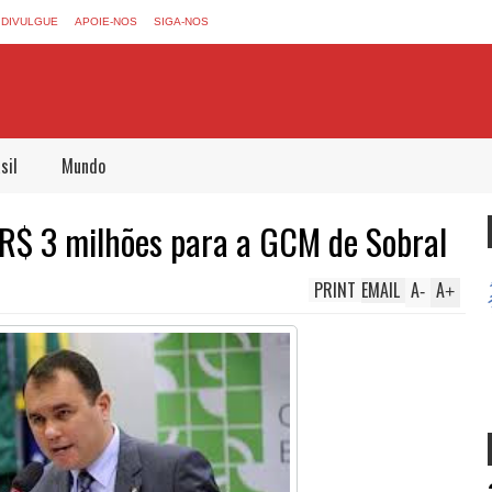
DIVULGUE
APOIE-NOS
SIGA-NOS
sil
Mundo
R$ 3 milhões para a GCM de Sobral
PRINT
EMAIL
A
A
-
+