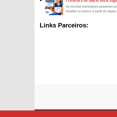
Prefeitura de Sobral inicia se
As escolas municipiais passaram p
receber os alunos a partir de segun.
Links Parceiros: