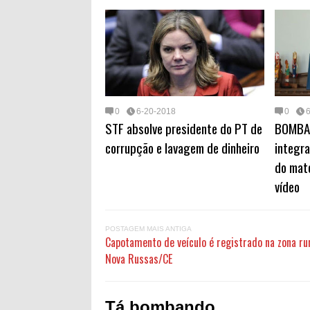
o
o
k
n
0
6-20-2018
0
STF absolve presidente do PT de
BOMBA!
corrupção e lavagem de dinheiro
integr
do mato
vídeo
POSTAGEM MAIS ANTIGA
Capotamento de veículo é registrado na zona ru
Nova Russas/CE
Tá bombando