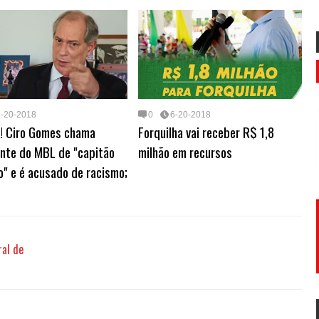
p
e
I
s
a
a
e
p
s
n
r
m
t
d
6-20-2018
0
6-20-2018
 Ciro Gomes chama
Forquilha vai receber R$ 1,8
ante do MBL de "capitão
milhão em recursos
" e é acusado de racismo;
ral de