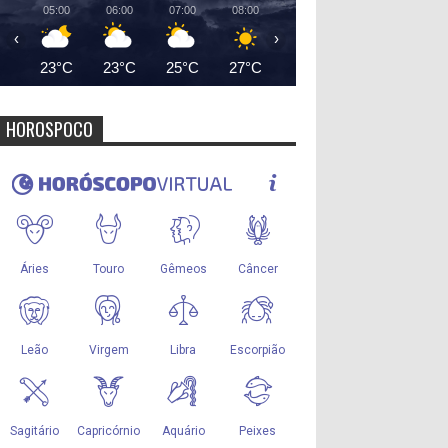
05:00
06:00
07:00
08:00
09:00
10:00
11:00
‹
›
23°C
23°C
25°C
27°C
29°C
31°C
33°
HOROSPOCO