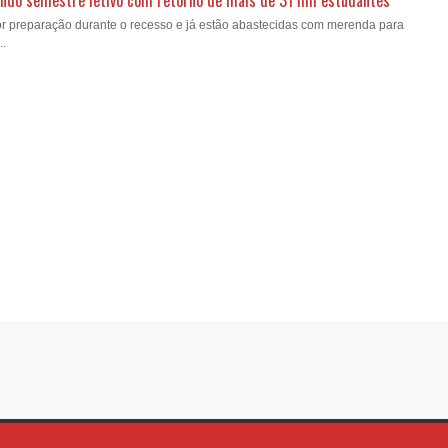
gundo semestre letivo com retorno de mais de 31 mil estudantes
or preparação durante o recesso e já estão abastecidas com merenda para
..