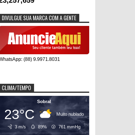
23,257,659
DIVULGUE SUA MARCA COM A GENTE
WhatsApp: (88) 9.9971.8031
CLIMA/TEMPO
Sobral
23°C
Muito nublado
3 m/s
89%
761
mmHg