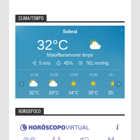
CLIMA/TEMPO
Sobral
32°C
Maioritariamente limpo
5 m/s
45%
761
mmHg
11:00
12:00
13:00
14:00
15:00
16:00
‹
›
32°C
33°C
34°C
35°C
35°C
34°C
HOROSPOCO