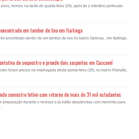
nos, morreu na tarde de quarta-feira (29), após ter o intestino perfurado
encontrado em tambor de lixo em Itaitinga
i encontrado dentro de um tambor de lixo no bairro Gererau , em Itaitinga,
a tentativa de sequestro e prende dois suspeitos em Cascavel
estro foram presos na madrugada desta quinta-feira (30), no bairro Planalto,
gundo semestre letivo com retorno de mais de 31 mil estudantes
or preparação durante o recesso e já estão abastecidas com merenda para
..