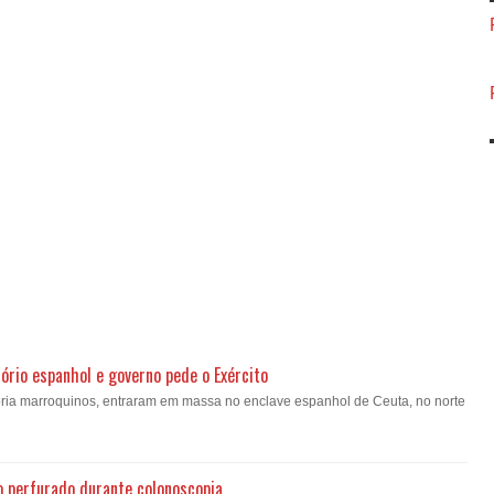
ório espanhol e governo pede o Exército
oria marroquinos, entraram em massa no enclave espanhol de Ceuta, no norte
o perfurado durante colonoscopia