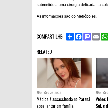
submetido a uma cirurgia delicada na colu
As informações são do Metrópoles.
S
F
M
E
COMPARTILHE:
h
a
a
m
a
c
s
a
r
e
t
i
RELATED
e
b
o
l
o
d
o
o
k
n
0
9-25-2023
0
Médica é assassinada no Paraná
Vídeo:
após jantar em família
Sul, e d