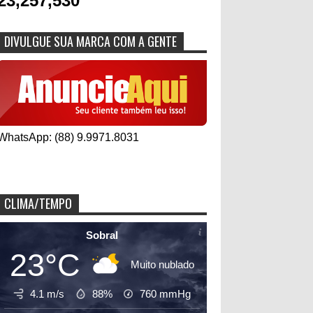
23,257,530
DIVULGUE SUA MARCA COM A GENTE
WhatsApp: (88) 9.9971.8031
CLIMA/TEMPO
Sobral
23°C
Muito nublado
4.1 m/s
88%
760
mmHg