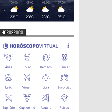
04:00
05:00
06:00
07:00
08:00
09:00
10:00
‹
›
23°C
23°C
23°C
25°C
27°C
29°C
31°
HOROSPOCO