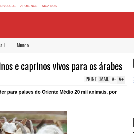
DIVULGUE
APOIE-NOS
SIGA-NOS
sil
Mundo
nos e caprinos vivos para os árabes
PRINT
EMAIL
A
A
-
+
er para países do Oriente Médio 20 mil animais, por