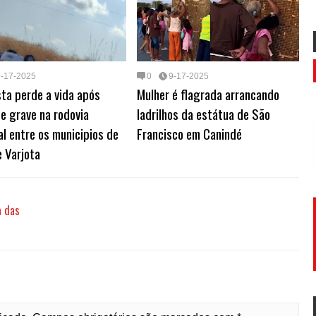
9-17-2025
0
9-17-2025
ta perde a vida após
Mulher é flagrada arrancando
e grave na rodovia
ladrilhos da estátua de São
l entre os municipios de
Francisco em Canindé
e Varjota
a das