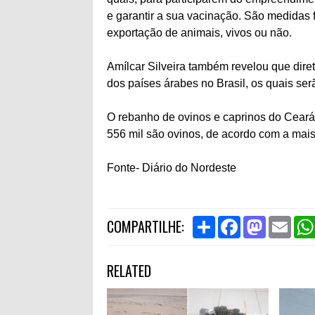
e garantir a sua vacinação. São medidas 
exportação de animais, vivos ou não.
Amílcar Silveira também revelou que dir
dos países árabes no Brasil, os quais ser
O rebanho de ovinos e caprinos do Ceará
556 mil são ovinos, de acordo com a mais 
Fonte- Diário do Nordeste
S
F
M
E
COMPARTILHE:
h
a
a
m
a
c
s
a
r
e
t
i
RELATED
e
b
o
l
o
d
o
o
k
n