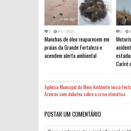
0
9-17-2025
0
Manchas de óleo reaparecem em
Motoris
praias da Grande Fortaleza e
acident
acendem alerta ambiental
estadua
Cariré 
POSTAGEM MAIS ANTIGA
Agência Municipal do Meio Ambiente inicia Fest
Árvores com debates sobre a crise climática
POSTAR UM COMENTÁRIO