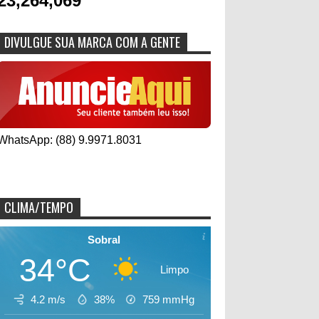
23,264,069
DIVULGUE SUA MARCA COM A GENTE
WhatsApp: (88) 9.9971.8031
CLIMA/TEMPO
Sobral
34°C
Limpo
4.2 m/s
38%
759
mmHg