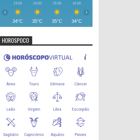
13:00
14:00
15:00
16:00
17:00
18:00
19:00
‹
›
34°C
35°C
35°C
34°C
33°C
31°C
28°
HOROSPOCO