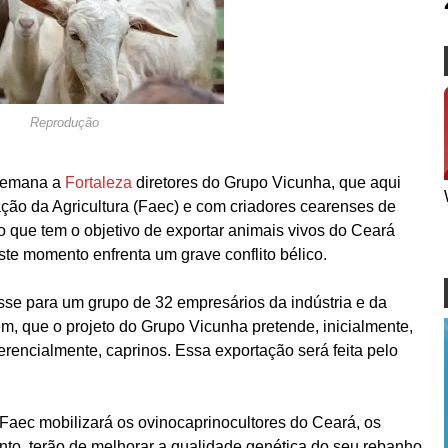
Reprodução
 semana a
Fortaleza
diretores do Grupo Vicunha, que aqui
ção da Agricultura (Faec) e com criadores cearenses de
to que tem o objetivo de exportar animais vivos do Ceará
te momento enfrenta um grave conflito bélico.
isse para um grupo de 32 empresários da indústria e da
m, que o projeto do Grupo Vicunha pretende, inicialmente,
ferencialmente, caprinos. Essa exportação será feita pelo
 Faec mobilizará os ovinocaprinocultores do Ceará, os
nto, terão de melhorar a qualidade genética do seu rebanho