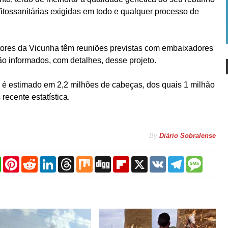
fitossanitárias exigidas em todo e qualquer processo de
etores da Vicunha têm reuniões previstas com embaixadores
ão informados, com detalhes, desse projeto.
 é estimado em 2,2 milhões de cabeças, dos quais 1 milhão
recente estatística.
By
Diário Sobralense
W
P
R
L
T
M
D
F
X
V
T
M
h
i
e
i
h
i
i
l
K
e
e
a
n
d
n
r
x
g
i
l
s
t
t
d
k
e
g
p
e
s
s
e
i
e
a
b
g
a
A
r
t
d
d
o
r
g
p
e
I
s
a
a
e
p
s
n
r
m
t
d