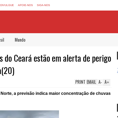
DIVULGUE
APOIE-NOS
SIGA-NOS
sil
Mundo
s do Ceará estão em alerta de perigo
a(20)
PRINT
EMAIL
A
A
-
+
Norte, a previsão indica maior concentração de chuvas