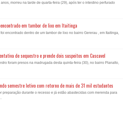
nos, morreu na tarde de quarta-feira (29), após ter o intestino perfurado
encontrado em tambor de lixo em Itaitinga
i encontrado dentro de um tambor de lixo no bairro Gererau , em Itaitinga,
a tentativa de sequestro e prende dois suspeitos em Cascavel
estro foram presos na madrugada desta quinta-feira (30), no bairro Planalto,
gundo semestre letivo com retorno de mais de 31 mil estudantes
or preparação durante o recesso e já estão abastecidas com merenda para
..