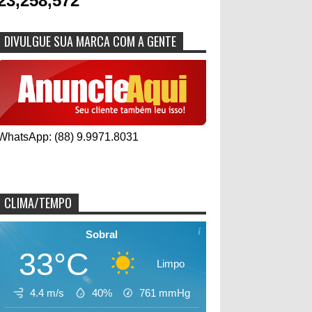
23,258,572
DIVULGUE SUA MARCA COM A GENTE
WhatsApp: (88) 9.9971.8031
CLIMA/TEMPO
Sobral
33°C
Limpo
4.4 m/s
40%
761
mmHg