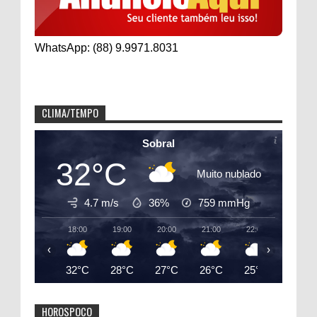
WhatsApp: (88) 9.9971.8031
CLIMA/TEMPO
Sobral
32°C
Muito nublado
4.7 m/s
36%
759
mmHg
18:00
19:00
20:00
21:00
22:00
23:00
‹
›
32°C
28°C
27°C
26°C
25°C
25°C
HOROSPOCO