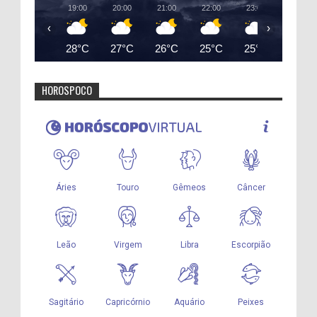
19:00
20:00
21:00
22:00
23:00
00:00
‹
›
28°C
27°C
26°C
25°C
25°C
24°C
HOROSPOCO