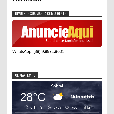
DIVULGUE SUA MARCA COM A GENTE
WhatsApp: (88) 9.9971.8031
CLIMA/TEMPO
Sobral
28°C
Muito nublado
6.1 m/s
57%
760
mmHg