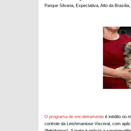
Parque Silvana, Expectativa, Alto da Brasíli
O programa de encoleiramento
é inédito no m
controle da Leishmaniose Visceral, com aplic
(flebótomos). A meta é reduzir a soropreval