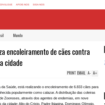
DIVULGUE
APOIE-NOS
SIGA-NOS
sil
Mundo
iza encoleiramento de cães contra
da cidade
PRINT
EMAIL
A
A
-
+
ia da Saúde, está realizando o encoleiramento de 6.833 cães para
hecida popularmente como calazar. A distribuição das coleiras
 de Zoonoses, através dos agentes de endemias, em nove
 da cidade: Alto do Cristo, Padre Ibiapina, Domingos Olímpio,