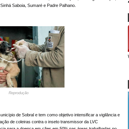
a, Sinhá Saboia, Sumaré e Padre Palhano.
Reprodução
unicípio de Sobral e tem como objetivo intensificar a vigilância e
ação de coleiras contra o inseto transmissor da LVC
ência para a doença em cães em 50% nas áreas trabalhadas no