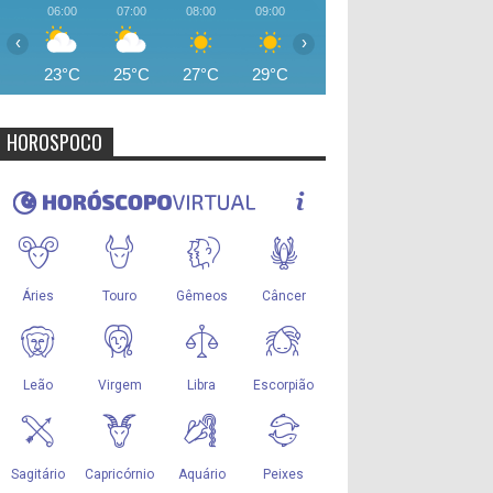
06:00
07:00
08:00
09:00
10:00
11:00
12:00
‹
›
23°C
25°C
27°C
29°C
31°C
33°C
34°
HOROSPOCO