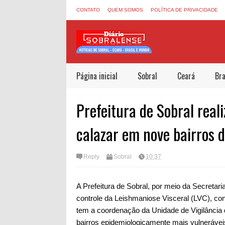
CONTATO
QUEM SOMOS
POLÍTICA DE PRIVACIDADE
Página inicial
Sobral
Ceará
Bra
Prefeitura de Sobral real
calazar em nove bairros 
Reply
Sobral
10:37
A
Prefeitura de Sobral, por meio da Secretar
controle da Leishmaniose Visceral (LVC), con
tem a coordenação da Unidade de Vigilância
bairros epidemiologicamente mais vulneráveis