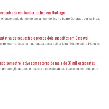
encontrado em tambor de lixo em Itaitinga
i encontrado dentro de um tambor de lixo no bairro Gererau , em Itaitinga,
a tentativa de sequestro e prende dois suspeitos em Cascavel
estro foram presos na madrugada desta quinta-feira (30), no bairro Planalto,
gundo semestre letivo com retorno de mais de 31 mil estudantes
or preparação durante o recesso e já estão abastecidas com merenda para
..