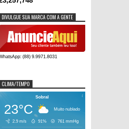
23,257,748
DIVULGUE SUA MARCA COM A GENTE
WhatsApp: (88) 9.9971.8031
CLIMA/TEMPO
Sobral
23°C
Muito nublado
2.9 m/s
91%
761
mmHg