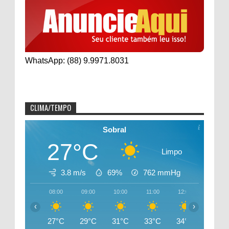
WhatsApp: (88) 9.9971.8031
CLIMA/TEMPO
Sobral
27°C
Limpo
3.8 m/s
69%
762
mmHg
08:00
09:00
10:00
11:00
12:00
13:00
‹
›
27°C
29°C
31°C
33°C
34°C
35°C