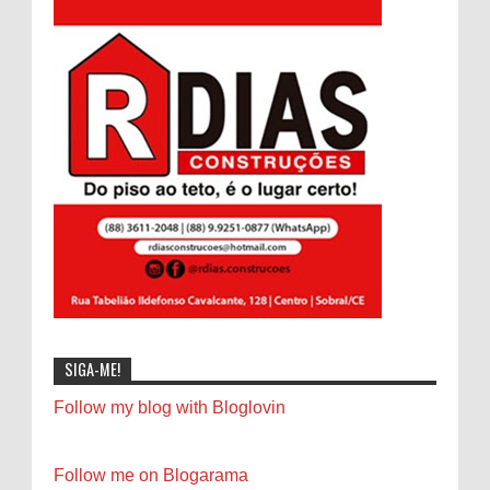
SIGA-ME!
Follow my blog with Bloglovin
Follow me on Blogarama