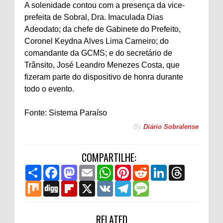
A solenidade contou com a presença da vice-
prefeita de Sobral, Dra. Imaculada Dias
Adeodato; da chefe de Gabinete do Prefeito,
Coronel Keydna Alves Lima Carneiro; do
comandante da GCMS; e do secretário de
Trânsito, José Leandro Menezes Costa, que
fizeram parte do dispositivo de honra durante
todo o evento.
Fonte: Sistema Paraíso
By
Diário Sobralense
COMPARTILHE:
S
F
M
E
W
P
R
L
T
h
a
a
m
h
i
e
i
h
a
M
c
D
s
F
a
X
a
V
n
T
d
M
n
r
r
i
e
i
t
l
i
t
K
t
e
d
e
k
e
e
x
b
g
o
i
l
s
e
l
i
s
e
a
o
g
d
p
A
r
e
t
s
d
d
o
o
b
RELATED
p
e
g
a
I
s