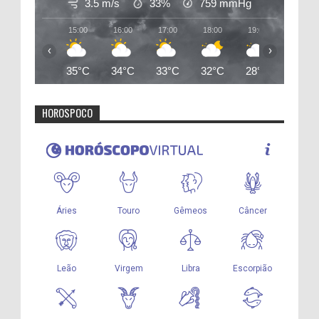
3.5 m/s
33%
759
mmHg
15:00
16:00
17:00
18:00
19:00
20:00
‹
›
35°C
34°C
33°C
32°C
28°C
27°C
HOROSPOCO