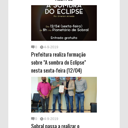
k
n
o
p
s
r
g
n
a
t
a
e
r
m
d
0
4-9-2019
Prefeitura realiza formação
sobre "A sombra do Eclipse"
nesta sexta-feira (12/04)
0
4-9-2019
Sobral passa a realizar o