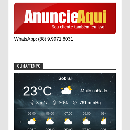
WhatsApp: (88) 9.9971.8031
CLIMA/TEMPO
Sobral
23°C
Muito nublado
3 m/s
90%
761
mmHg
05:00
06:00
07:00
08:00
09:00
10:00
‹
›