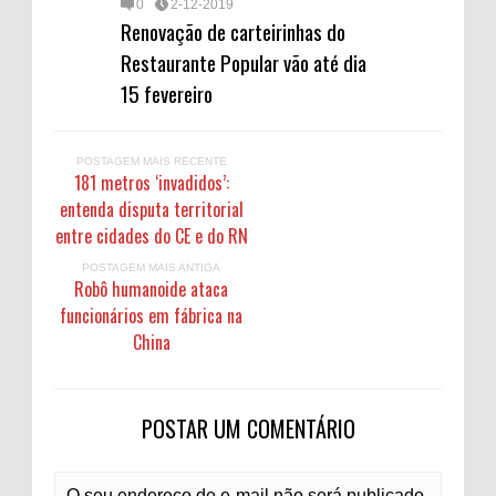
0
2-12-2019
Renovação de carteirinhas do
Restaurante Popular vão até dia
15 fevereiro
POSTAGEM MAIS RECENTE
181 metros ‘invadidos’:
entenda disputa territorial
entre cidades do CE e do RN
POSTAGEM MAIS ANTIGA
Robô humanoide ataca
funcionários em fábrica na
China
POSTAR UM COMENTÁRIO
O seu endereço de e-mail não será publicado.