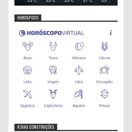
23°C
23°C
25°C
27°C
29°C
31°C
HOROSPOCO
R DIAS CONSTRUÇÕES