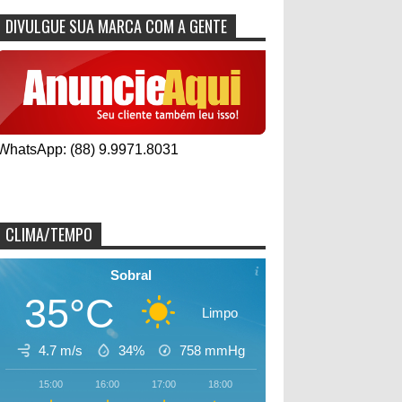
DIVULGUE SUA MARCA COM A GENTE
WhatsApp: (88) 9.9971.8031
CLIMA/TEMPO
Sobral
35°C
Limpo
4.7 m/s
34%
758
mmHg
15:00
16:00
17:00
18:00
19:00
20:00
21:00