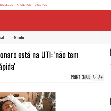
DIVULGUE
APOIE-NOS
SIGA-NOS
sil
Mundo
onaro está na UTI: 'não tem
ápida'
PRINT
EMAIL
A
A
-
+