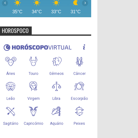
‹
›
35°C
34°C
33°C
31°C
28°C
26°C
26°
HOROSPOCO