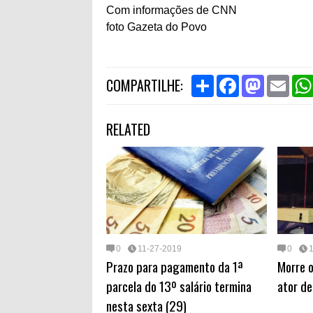
Com informações de CNN
foto Gazeta do Povo
S
F
M
E
COMPARTILHE:
h
a
a
m
a
c
s
a
r
e
t
i
RELATED
e
b
o
l
o
d
o
o
k
n
0
11-27-2019
0
Prazo para pagamento da 1ª
Morre o
parcela do 13º salário termina
ator de
nesta sexta (29)