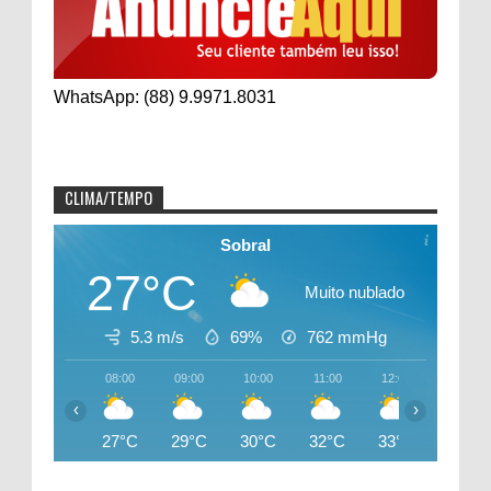
WhatsApp: (88) 9.9971.8031
CLIMA/TEMPO
Sobral
27°C
Muito nublado
5.3 m/s
69%
762
mmHg
08:00
09:00
10:00
11:00
12:00
13:00
‹
›
27°C
29°C
30°C
32°C
33°C
34°C