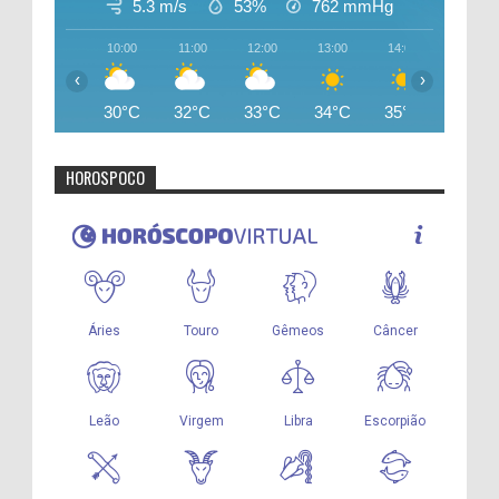
5.3 m/s
53%
762
mmHg
10:00
11:00
12:00
13:00
14:00
15:00
‹
›
30°C
32°C
33°C
34°C
35°C
35°C
HOROSPOCO