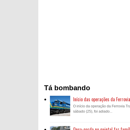
Tá bombando
Início das operações da Ferrovi
O início da operação da Ferrovia Tra
sábado (25), foi adiado...
Onça-parda no quintal faz famíl