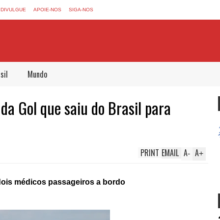
DIVULGUE
APOIE-NOS
SIGA-NOS
sil
Mundo
da Gol que saiu do Brasil para
PRINT
EMAIL
A
A
-
+
 dois médicos passageiros a bordo