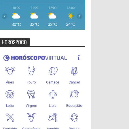
10:00
11:00
12:00
13:00
14:00
15:00
16:00
‹
›
30°C
32°C
33°C
34°C
35°C
35°C
34°
HOROSPOCO