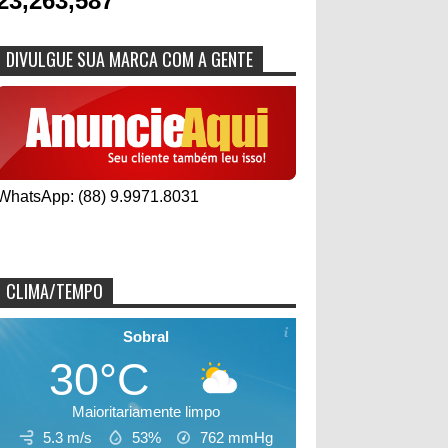
23,263,587
DIVULGUE SUA MARCA COM A GENTE
WhatsApp: (88) 9.9971.8031
CLIMA/TEMPO
Sobral
30°C
Maioritariamente limpo
5.3 m/s
53%
762
mmHg