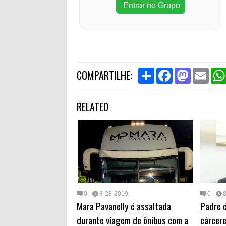
Entrar no Grupo
S
F
M
E
COMPARTILHE:
h
a
a
m
a
c
s
a
r
e
t
i
RELATED
e
b
o
l
o
d
o
o
k
n
0
8-28-2019
0
Mara Pavanelly é assaltada
Padre é
durante viagem de ônibus com a
cárcere