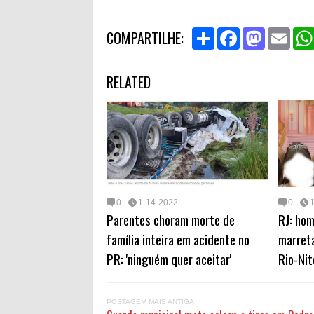
S
F
M
E
COMPARTILHE:
h
a
a
m
a
c
s
a
r
e
t
i
RELATED
e
b
o
l
o
d
o
o
k
n
0
1-14-2022
0
Parentes choram morte de
RJ: ho
família inteira em acidente no
marret
PR: 'ninguém quer aceitar'
Rio-Nit
POSTAGEM MAIS ANTIGA