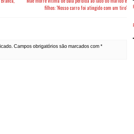
 Branca,
Mãe morre vítima de bala perdida ao lado do marido e
filhos: 'Nosso carro foi atingido com um tiro'
licado. Campos obrigatórios são marcados com *