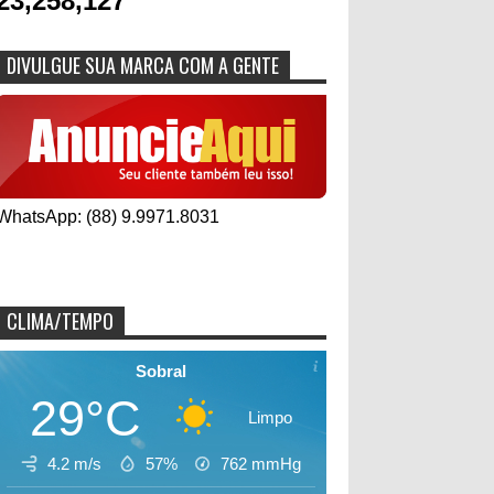
23,258,127
DIVULGUE SUA MARCA COM A GENTE
WhatsApp: (88) 9.9971.8031
CLIMA/TEMPO
Sobral
29°C
Limpo
4.2 m/s
57%
762
mmHg