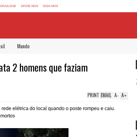
DIVULGUE
APOIE-NOS
SIGA-NOS
sil
Mundo
mata 2 homens que faziam
PRINT
EMAIL
A
A
-
+
 rede elétrica do local quando o poste rompeu e caiu.
mortos