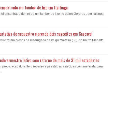
encontrado em tambor de lixo em Itaitinga
i encontrado dentro de um tambor de lixo no bairro Gererau , em Itaitinga,
a tentativa de sequestro e prende dois suspeitos em Cascavel
estro foram presos na madrugada desta quinta-feira (30), no bairro Planalto,
gundo semestre letivo com retorno de mais de 31 mil estudantes
or preparação durante o recesso e já estão abastecidas com merenda para
..