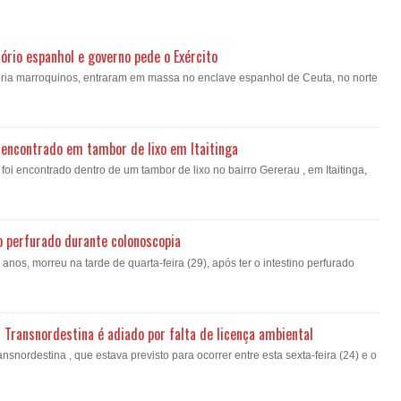
ório espanhol e governo pede o Exército
oria marroquinos, entraram em massa no enclave espanhol de Ceuta, no norte
encontrado em tambor de lixo em Itaitinga
i encontrado dentro de um tambor de lixo no bairro Gererau , em Itaitinga,
o perfurado durante colonoscopia
nos, morreu na tarde de quarta-feira (29), após ter o intestino perfurado
a Transnordestina é adiado por falta de licença ambiental
nsnordestina , que estava previsto para ocorrer entre esta sexta-feira (24) e o