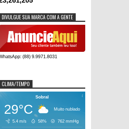
23,261,205
DIVULGUE SUA MARCA COM A GENTE
WhatsApp: (88) 9.9971.8031
CLIMA/TEMPO
Sobral
29°C
Muito nublado
5.4 m/s
58%
762
mmHg