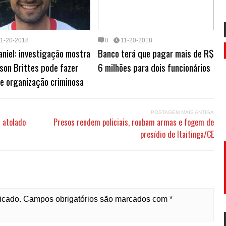
11-20-2018
0
11-20-2018
niel: investigação mostra
Banco terá que pagar mais de R$
son Brittes pode fazer
6 milhões para dois funcionários
e organização criminosa
POSTAGEM MAIS ANTIGA
h atolado
Presos rendem policiais, roubam armas e fogem de
presídio de Itaitinga/CE
licado. Campos obrigatórios são marcados com *