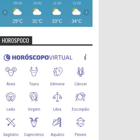
09:00
10:00
11:00
12:00
13:00
14:00
15:00
‹
›
29°C
31°C
33°C
34°C
35°C
36°C
36°
HOROSPOCO