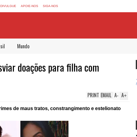
DIVULGUE
APOIE-NOS
SIGA-NOS
sil
Mundo
sviar doações para filha com
PRINT
EMAIL
A
A
-
+
rimes de maus tratos, constrangimento e estelionato