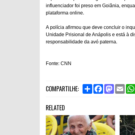
influenciador foi preso em Goiânia, enq
plataforma online.
A polícia afirmou que deve concluir o inqu
Unidade Prisional de Anápolis e está à di
responsabilidade da avó paterna.
Fonte: CNN
S
F
M
E
COMPARTILHE:
h
a
a
m
a
c
s
a
r
e
t
i
RELATED
e
b
o
l
o
d
o
o
k
n