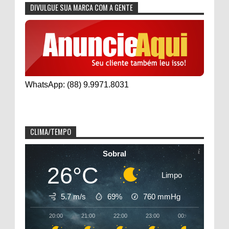
DIVULGUE SUA MARCA COM A GENTE
WhatsApp: (88) 9.9971.8031
CLIMA/TEMPO
Sobral
26°C
Limpo
5.7 m/s
69%
760
mmHg
20:00
21:00
22:00
23:00
00:00
01:00