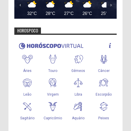
‹
›
32°C
28°C
27°C
26°C
25°C
25°C
HOROSPOCO