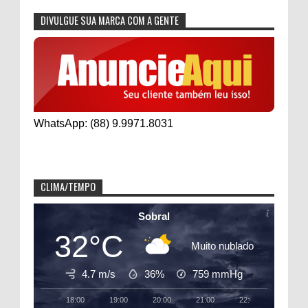
DIVULGUE SUA MARCA COM A GENTE
WhatsApp: (88) 9.9971.8031
CLIMA/TEMPO
Sobral
32°C
Muito nublado
4.7 m/s
36%
759
mmHg
18:00
19:00
20:00
21:00
22:00
23:00