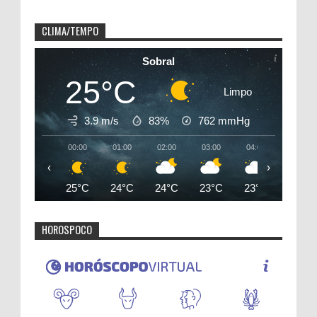
CLIMA/TEMPO
Sobral
25°C
Limpo
3.9 m/s
83%
762
mmHg
00:00
01:00
02:00
03:00
04:00
05:00
‹
›
25°C
24°C
24°C
23°C
23°C
23°C
HOROSPOCO