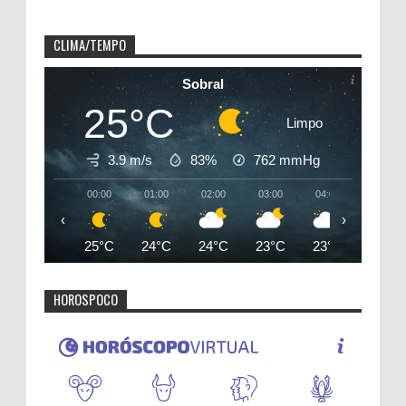
CLIMA/TEMPO
Sobral
25°C
Limpo
3.9 m/s
83%
762
mmHg
00:00
01:00
02:00
03:00
04:00
05:00
‹
›
25°C
24°C
24°C
23°C
23°C
23°C
HOROSPOCO