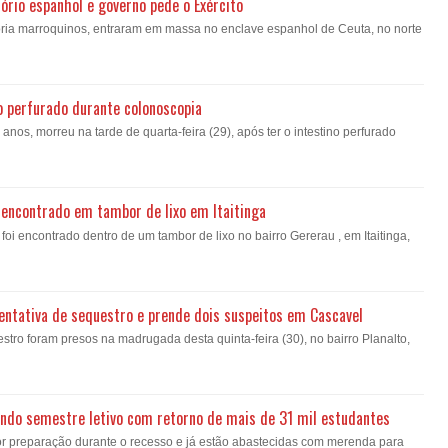
ório espanhol e governo pede o Exército
oria marroquinos, entraram em massa no enclave espanhol de Ceuta, no norte
o perfurado durante colonoscopia
nos, morreu na tarde de quarta-feira (29), após ter o intestino perfurado
encontrado em tambor de lixo em Itaitinga
i encontrado dentro de um tambor de lixo no bairro Gererau , em Itaitinga,
a tentativa de sequestro e prende dois suspeitos em Cascavel
estro foram presos na madrugada desta quinta-feira (30), no bairro Planalto,
gundo semestre letivo com retorno de mais de 31 mil estudantes
or preparação durante o recesso e já estão abastecidas com merenda para