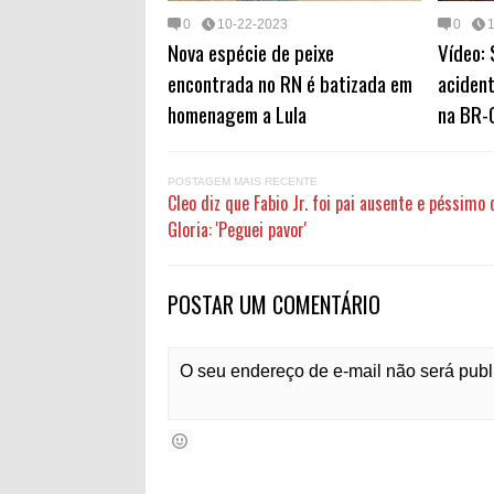
0
10-22-2023
0
Nova espécie de peixe
Vídeo:
encontrada no RN é batizada em
aciden
homenagem a Lula
na BR-
POSTAGEM MAIS RECENTE
Cleo diz que Fabio Jr. foi pai ausente e péssimo
Gloria: 'Peguei pavor'
POSTAR UM COMENTÁRIO
O seu endereço de e-mail não será pub