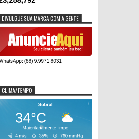
23,258,792
DIVULGUE SUA MARCA COM A GENTE
WhatsApp: (88) 9.9971.8031
CLIMA/TEMPO
Sobral
34°C
Maioritariamente limpo
4 m/s
35%
760
mmHg