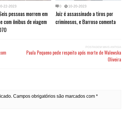
10-22-2023
0
10-20-2023
 Seis pessoas morrem em
Juiz é assassinado a tiros por
te com ônibus de viagem
criminosos, e Barroso comenta
070
POSTAGEM MAIS ANTIGA
 com
Paula Pequeno pede respeito após morte de Walewska
Oliveira
licado. Campos obrigatórios são marcados com *