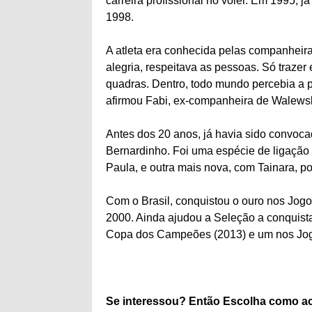
carreira profissional no vôlei. Em 1995, j
1998.
A atleta era conhecida pelas companheiras
alegria, respeitava as pessoas. Só traze
quadras. Dentro, todo mundo percebia a p
afirmou Fabi, ex-companheira de Walews
Antes dos 20 anos, já havia sido convoc
Bernardinho. Foi uma espécie de ligação
Paula, e outra mais nova, com Tainara, p
Com o Brasil, conquistou o ouro nos Jog
2000. Ainda ajudou a Seleção a conquistar
Copa dos Campeões (2013) e um nos Jog
Se interessou? Então Escolha como aco