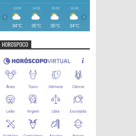
13:00
14:00
15:00
16:00
17:00
18:00
19:00
‹
›
34°C
35°C
35°C
34°C
33°C
32°C
28°
HOROSPOCO