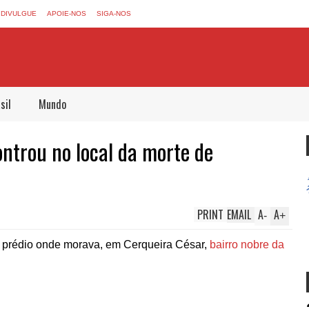
DIVULGUE
APOIE-NOS
SIGA-NOS
sil
Mundo
ontrou no local da morte de
PRINT
EMAIL
A
A
-
+
do prédio onde morava, em Cerqueira César,
bairro nobre da