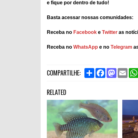
e fique por dentro de tudo!
Basta acessar nossas comunidades:
Receba no
Facebook
e
Twitter
as notíc
Receba no
WhatsApp
e no
Telegram
as
S
F
M
E
COMPARTILHE:
h
a
a
m
a
c
s
a
r
e
t
i
RELATED
e
b
o
l
o
d
o
o
k
n