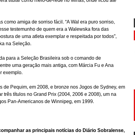
á era titular como meio-de-rede no Minas, onde ficou até
 como amiga de sorriso fácil. “A Wal era puro sorriso,
r esse testemunho de quem era a Walewska fora das
ostura de uma atleta exemplar e respeitada por todos”,
ka na Seleção.
ada para a Seleção Brasileira sob o comando de
 entre uma geração mais antiga, com Márcia Fu e Ana
or exemplo.
os de Pequim, em 2008, e bronze nos Jogos de Sydney, em
 três títulos no Grand Prix (2004, 2006 e 2008), um na
os Pan-Americanos de Winnipeg, em 1999.
mpanhar as principais notícias do Diário Sobralense,