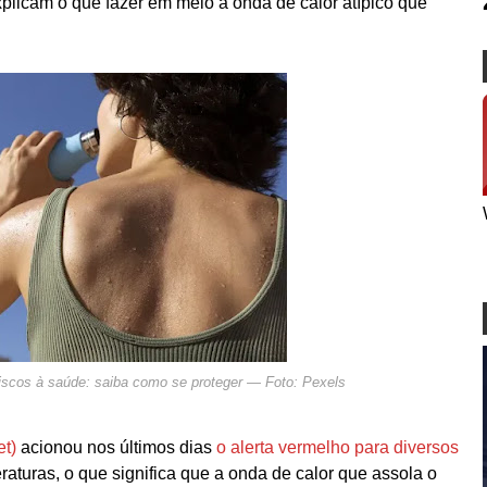
plicam o que fazer em meio a onda de calor atípico que
iscos à saúde: saiba como se proteger — Foto: Pexels
et)
acionou nos últimos dias
o alerta vermelho para diversos
raturas, o que significa que a onda de calor que assola o