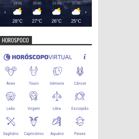
19:00
20:00
21:00
22:00
23:00
00:00
01:00
‹
›
28°C
27°C
26°C
25°C
25°C
24°C
24°
HOROSPOCO