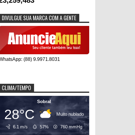
23,259,483
DIVULGUE SUA MARCA COM A GENTE
WhatsApp: (88) 9.9971.8031
CLIMA/TEMPO
Sobral
28°C
Muito nublado
6.1 m/s
57%
760
mmHg