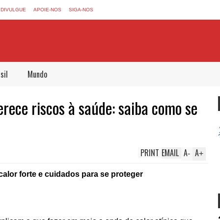
DIVULGUE
APOIE-NOS
SIGA-NOS
sil
Mundo
rece riscos à saúde: saiba como se
PRINT
EMAIL
A
A
-
+
 calor forte e cuidados para se proteger