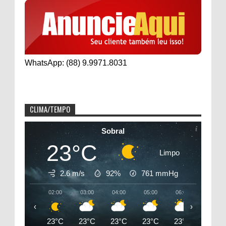
WhatsApp: (88) 9.9971.8031
CLIMA/TEMPO
Sobral
23°C
Limpo
2.6 m/s
92%
761
mmHg
02:00
03:00
04:00
05:00
06:00
07:00
‹
›
23°C
23°C
23°C
23°C
23°C
25°C