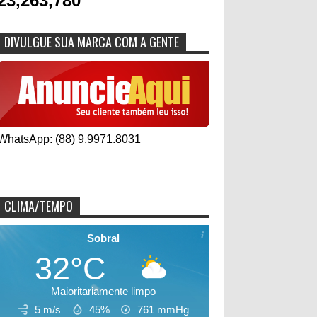
23,263,780
DIVULGUE SUA MARCA COM A GENTE
WhatsApp: (88) 9.9971.8031
CLIMA/TEMPO
Sobral
32°C
Maioritariamente limpo
5 m/s
45%
761
mmHg