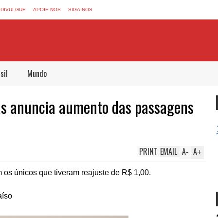
DIVULGUE
APOIE-NOS
SIGA-NOS
sil
Mundo
tas anuncia aumento das passagens
PRINT
EMAIL
A
A
-
+
 os únicos que tiveram reajuste de R$ 1,00.
aíso