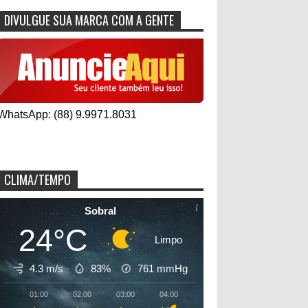
DIVULGUE SUA MARCA COM A GENTE
WhatsApp: (88) 9.9971.8031
CLIMA/TEMPO
Sobral
24°C
Limpo
4.3 m/s
83%
761
mmHg
01:00
02:00
03:00
04:00
05:00
06:00
07:00