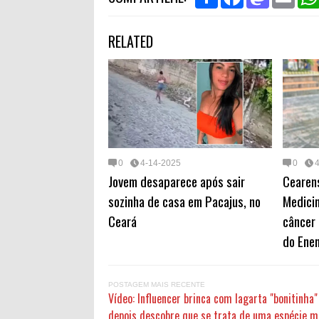
h
a
a
m
a
c
s
a
r
e
t
i
RELATED
e
b
o
l
o
d
o
o
k
n
0
4-14-2025
0
Jovem desaparece após sair
Cearen
sozinha de casa em Pacajus, no
Medici
Ceará
câncer 
do Ene
POSTAGEM MAIS RECENTE
Vídeo: Influencer brinca com lagarta "bonitinha"
depois descobre que se trata de uma espécie m