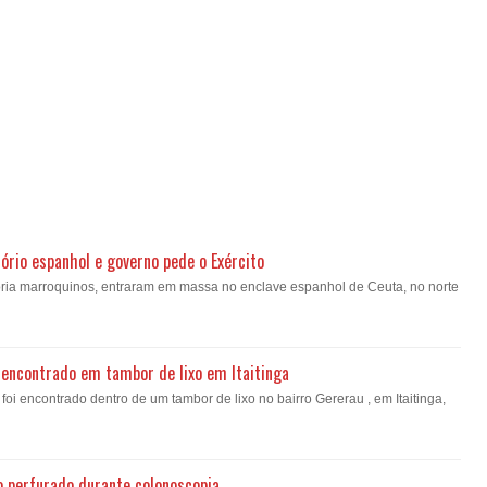
ório espanhol e governo pede o Exército
oria marroquinos, entraram em massa no enclave espanhol de Ceuta, no norte
encontrado em tambor de lixo em Itaitinga
i encontrado dentro de um tambor de lixo no bairro Gererau , em Itaitinga,
o perfurado durante colonoscopia