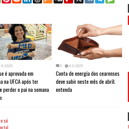
h
i
e
i
h
i
i
l
K
e
e
a
n
d
n
r
x
g
i
l
s
t
t
d
k
e
g
p
e
s
s
e
i
e
a
b
g
a
A
r
t
d
d
o
r
g
p
e
I
s
a
a
e
p
s
n
r
m
t
d
4-6-2025
0
4-2-2025
se é aprovada em
Conta de energia dos cearenses
na na UFCA após ter
deve subir neste mês de abril;
e perder o pai na semana
entenda
m
 e só
ortal