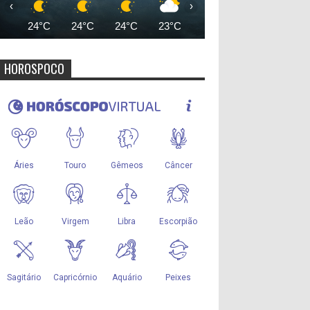
‹
›
24°C
24°C
24°C
23°C
23°C
23°C
25°
HOROSPOCO