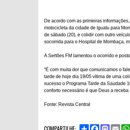
De acordo com as primeiras informações, o
motocicleta da cidade de Iguatu para Mo
de sábado (20), e colidir com outro veícu
socorrida para o Hospital de Mombaça, ma
A Sertões FM lamentou o ocorrido e postou
“É com muita dor que comunicamos o fale
tarde de hoje dia 19/05 vítima de uma co
sucesso o Programa Tarde da Saudade 104
conforto necessário é que Deus a receba n
Fonte: Revista Central
S
F
M
E
COMPARTILHE: