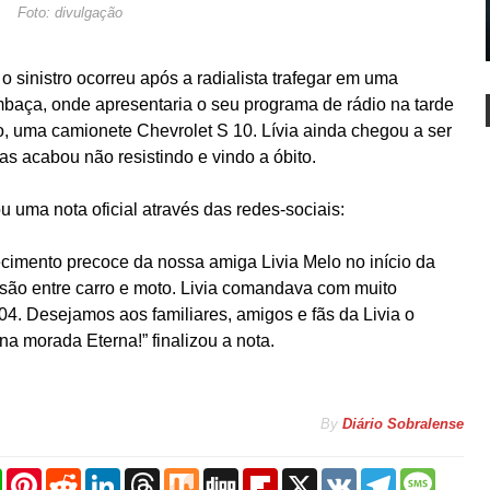
Foto: divulgação
 sinistro ocorreu após a radialista trafegar em uma
mbaça, onde apresentaria o seu programa de rádio na tarde
lo, uma camionete Chevrolet S 10. Lívia ainda chegou a ser
s acabou não resistindo e vindo a óbito.
 uma nota oficial através das redes-sociais:
cimento precoce da nossa amiga Livia Melo no início da
lisão entre carro e moto. Livia comandava com muito
. Desejamos aos familiares, amigos e fãs da Livia o
a morada Eterna!” finalizou a nota.
By
Diário Sobralense
W
P
R
L
T
M
D
F
X
V
T
M