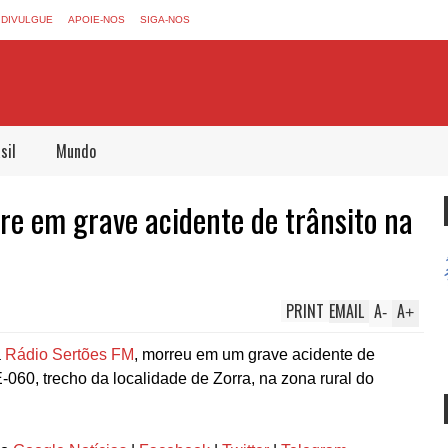
DIVULGUE
APOIE-NOS
SIGA-NOS
sil
Mundo
rre em grave acidente de trânsito na
PRINT
EMAIL
A
A
-
+
a
Rádio Sertões FM
, morreu em um grave acidente de
CE-060, trecho da localidade de Zorra, na zona rural do